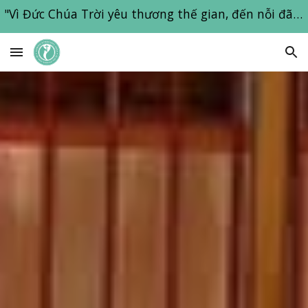
"Vì Đức Chúa Trời yêu thương thế gian, đến nỗi đã ban con một của Ngài; hầu cho hể ai tin con ấy không bị hư mất, mà được sự sống đời đời" Giăng 3:16
Skip to main content
Skip to navigation