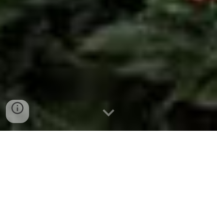
Hội Thánh Truyền Giáo Phúc Âm
Không chỉ là một nhà thờ, mà là một mái ấm
gia đình yêu thương trong Chúa. Khải tượng